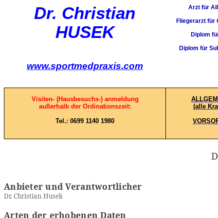
Dr. Christian
Arzt für A
Fliegerarzt fü
HUSEK
Diplom fü
Diplom für Su
www.sportmedpraxis.com
Visiten- (Hausbesuchs-)
anmeldung
ALLGEM
außerhalb der Ordinationszeit:
(alle Kr
Tel.: 0699 1140 1980
VORSOR
D
Anbieter und Verantwortlicher
Dr. Christian Husek
Arten der erhobenen Daten