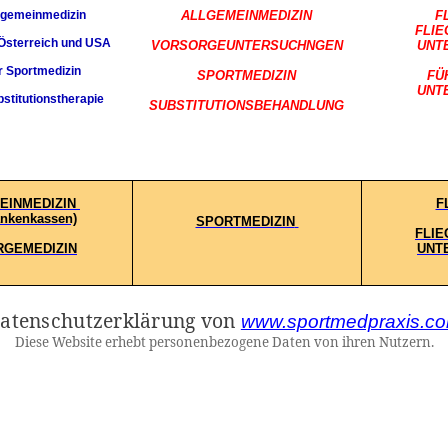
llgemeinmedizin
ALLGEMEINMEDIZIN
F
FLIE
r Österreich und USA
VORSORGEUNTERSUCHNGEN
UNT
r Sportmedizin
SPORTMEDIZIN
FÜ
UNT
bstitutionstherapie
SUBSTITUTIONSBEHANDLUNG
EINMEDIZIN
F
ankenkassen)
SPORTMEDIZIN
FLIE
GEMEDIZIN
UNT
atenschutzerklärung von
www.sportmedpraxis.c
Diese Website erhebt personenbezogene Daten von ihren Nutzern.