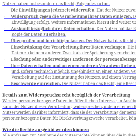
Nutzer haben insbesondere das Recht, Folgendes zu tun:
Die Einwilligungen jederzeit widerrufen.
Hat der Nutzer zuvor
·
Widerspruch gegen die Verarbeitung ihrer Daten einlegen.
D
·
Einwilligung erfolgt. Weitere Informationen hierzu sind weiter u
Auskunft bezüglich ihrer Daten erhalten.
Der Nutzer hat das R
·
Kopie der Daten zu erhalten.
Überprüfen und berichtigen lassen.
Der Nutzer hat das Recht, 
·
Einschränkung der Verarbeitung ihrer Daten verlangen.
Die 
·
Daten zu keinem anderen Zweck als der Speicherung verarbeiten
Löschung oder anderweitiges Entfernen der personenbezoge
·
Ihre Daten erhalten und an einen anderen Verantwortlichen
·
und, sofern technisch möglich, ungehindert an einen anderen Ve
Verarbeitung auf der Zustimmung des Nutzers, auf einem Vertrag, 
Beschwerde einreichen.
Die Nutzer haben das Recht, eine Besc
·
Details zum Widerspruchsrecht bezüglich der Verarbeitung
Werden personenbezogene Daten im öffentlichen Interesse, in Ausüb
kann der Nutzer dieser Verarbeitung widersprechen, indem er einen Re
Nutzer werden darüber informiert, dass sie der Verarbeitung der p
personenbezogene Daten für Direktwerbungszwecke verarbeitet, kö
Wie die Rechte ausgeübt werden können
Alle Anfragen zur Ausübung der Nutzerrechte können über die in d