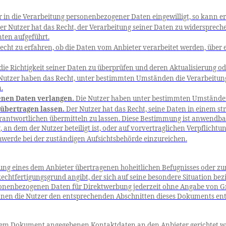
 in die Verarbeitung personenbezogener Daten eingewilligt, so kann er 
er Nutzer hat das Recht, der Verarbeitung seiner Daten zu widersprech
nten aufgeführt.
echt zu erfahren, ob die Daten vom Anbieter verarbeitet werden, über 
die Richtigkeit seiner Daten zu überprüfen und deren Aktualisierung od
Nutzer haben das Recht, unter bestimmten Umständen die Verarbeitung 
.
nen Daten verlangen.
Die Nutzer haben unter bestimmten Umständen 
 übertragen lassen.
Der Nutzer hat das Recht, seine Daten in einem s
rantwortlichen übermitteln zu lassen. Diese Bestimmung ist anwendbar
an dem der Nutzer beteiligt ist, oder auf vorvertraglichen Verpflichtu
hwerde bei der zuständigen Aufsichtsbehörde einzureichen.
ung eines dem Anbieter übertragenen hoheitlichen
Befugnisses
oder zur
chtfertigungsgrund angibt, der sich auf seine besondere Situation bezi
ersonenbezogenen Daten für Direktwerbung jederzeit ohne Angabe von 
nnen die Nutzer den entsprechenden Abschnitten dieses Dokuments e
iesem Dokument angegebenen Kontaktdaten an den Anbieter gerichtet