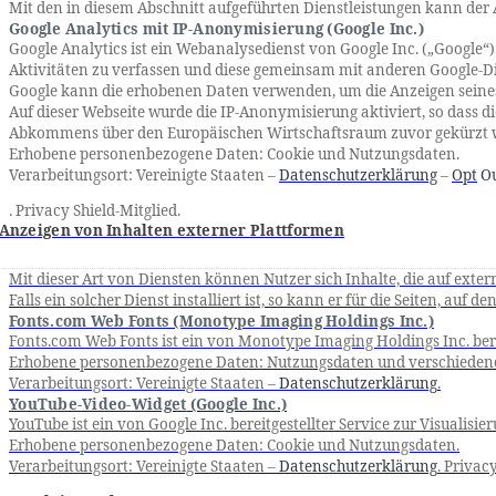
Mit den in diesem Abschnitt aufgeführten Dienstleistungen kann de
Google
Analytics
mit IP-Anonymisierung (Google Inc.)
Google
Analytics
ist ein Webanalysedienst von Google Inc. („Google“
Aktivitäten zu verfassen und diese gemeinsam mit anderen Google-D
Google kann die erhobenen Daten verwenden, um die Anzeigen sein
Auf dieser Webseite wurde die IP-Anonymisierung aktiviert, so dass 
Abkommens über den Europäischen Wirtschaftsraum zuvor gekürzt wird
Erhobene personenbezogene Daten: Cookie und Nutzungsdaten.
Verarbeitungsort: Vereinigte Staaten –
Datenschutzerklärung
–
Opt
O
. Privacy
Shield
-Mitglied.
Anzeigen von Inhalten externer Plattformen
Mit dieser Art von Diensten können Nutzer sich Inhalte, die auf ext
Falls ein solcher Dienst installiert ist, so kann er für die Seiten, a
Fonts.com Web Fonts (Monotype Imaging Holdings Inc.)
Fonts.com Web Fonts ist ein von Monotype Imaging Holdings Inc. berei
Erhobene personenbezogene Daten: Nutzungsdaten und verschiedene D
Verarbeitungsort: Vereinigte Staaten –
Datenschutzerklärung
.
YouTube-Video-
Widget
(Google Inc.)
YouTube ist ein von Google Inc. bereitgestellter Service zur Visualis
Erhobene personenbezogene Daten: Cookie und Nutzungsdaten.
Verarbeitungsort: Vereinigte Staaten –
Datenschutzerklärung
. Privac