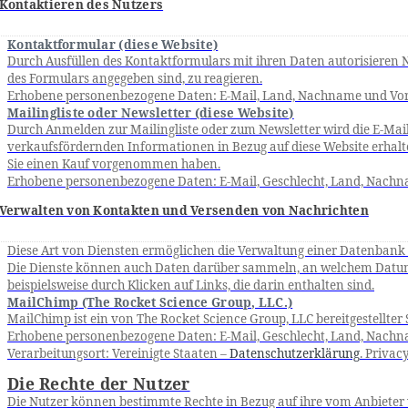
Kontaktieren des Nutzers
Kontaktformular (diese Website)
Durch Ausfüllen des Kontaktformulars mit ihren Daten autorisieren N
des Formulars angegeben sind, zu reagieren.
Erhobene personenbezogene Daten: E-Mail, Land, Nachname und Vo
Mailingliste oder Newsletter (diese Website)
Durch Anmelden zur Mailingliste oder zum Newsletter wird die E-Mail
verkaufsfördernden Informationen in Bezug auf diese Website erhalt
Sie einen Kauf vorgenommen haben.
Erhobene personenbezogene Daten: E-Mail, Geschlecht, Land, Nac
Verwalten von Kontakten und Versenden von Nachrichten
Diese Art von Diensten
ermöglichen
die Verwaltung einer Datenbank
Die Dienste können auch Daten darüber sammeln, an welchem Datum u
beispielsweise durch Klicken auf Links, die darin enthalten sind.
MailChimp
(The Rocket Science Group, LLC.)
MailChimp
ist ein von The Rocket Science Group, LLC bereitgestellte
Erhobene personenbezogene Daten: E-Mail, Geschlecht, Land, Nac
Verarbeitungsort: Vereinigte Staaten –
Datenschutzerklärung
. Privac
Die Rechte der Nutzer
Die Nutzer können bestimmte Rechte in Bezug auf ihre vom Anbieter