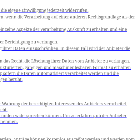
die eigene Einwilligung jederzeit widerrufen.
en, wenn die Verarbeitung auf einer anderen Rechtsgrundlage als der
einzelne Aspekte der Verarbeitung Auskunft zu erhalten und eine
er Berichtigung zu verlangen.
ihrer Daten einzuschränken. In diesem Fall wird der Anbieter die
das Recht, die Löschung ihrer Daten vom Anbieter zu verlangen.
trukturierten, gängigen und maschinenlesbaren Format zu erhalten
, sofern die Daten automatisiert verarbeitet werden und die
ngen beruht.
 Wahrung der berechtigten Interessen des Anbieters verarbeitet,
eht.
Gründen widersprechen können. Um zu erfahren, ob der Anbieter
ntnehmen.
 werden. Anträge können kostenlos ausgeübt werden und werden vom