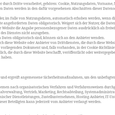
er durch Dritte verarbeitet, gehören: Cookie, Nutzungsdaten, Vornam
en Daten werden in den dafür vorgesehenen Abschnitten dieser Datensc
r, im Falle von Nutzungsdaten, automatisch erhoben werden, wenn die
ite angeforderten Daten obligatorisch. Weigert sich der Nutzer, die Da
ese Website die Angabe personenbezogener Daten ausdrücklich als freiwil
t des Dienstes nicht anzugeben.
n Daten obligatorisch sind, können sich an den Anbieter wenden.
ch diese Website oder Anbieter von Drittdiensten, die durch diese Web
vorliegenden Dokument und, falls vorhanden, in der Cookie-Richtlinie
ich, die durch diese Website beschafft, veröffentlicht oder weitergege
t haben.
 und ergreift angemessene Sicherheitsmaßnahmen, um den unbefugten Z
temen nach organisatorischen Verfahren und Verfahrensweisen durchgefü
verwaltung, Vertrieb, Marketing, Rechtsabteilung, Systemadministrato
nischer Dienstleistungen, Zustellunternehmen, Hosting-Anbieter, IT-
dieser Beteiligten kann jederzeit vom Anbieter verlangt werden.