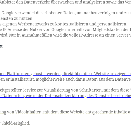
r Anbieter den Datenverkehr überwachen und analysieren sowie das Ve
). Google verwendet die erhobenen Daten, um
nachzuverfolgen
und zu u
iensten zu nutzen.
es eigenen Werbenetzwerks zu
kontextualisieren
und personalisieren.
die IP-Adresse der Nutzer von Google innerhalb von Mitgliedstaaten de
. Nur in Ausnahmefällen wird die volle IP-Adresse an einen Server v
ut
ernen Plattformen
gehostet
werden, direkt über diese Website anzeigen la
uf denen er installiert ist, möglicherweise auch dann Daten aus dem Dat
tgestellter Service zur Visualisierung von Schriftarten, mit dem diese
atenarten, wie in der Datenschutzerklärung des Dienstes beschriebe
ierung von Videoinhalten, mit dem diese Website entsprechende Inhalte 
y
Shield
-Mitglied.