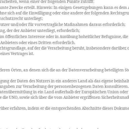
rbeiten, wenn einer der folgenden Punkte zutrifft:
mmte Zwecke erteilt. Hinweis: In einigen Gesetzgebungen kann es dem A
 ohne sich auf die Einwilligung oder eine andere der folgenden Rechtsgr
chutzrecht unterliegt;
 Nutzer und/oder für vorvertragliche Maßnahmen daraus erforderlich;
ng, der der Anbieter unterliegt, erforderlich;
m öffentlichen Interesse oder in Ausübung hoheitlicher Befugnisse, di
Anbieters oder eines Dritten erforderlich.
Rechtsgrundlage, auf der die Verarbeitung beruht, insbesondere darüber
ines Vertrages ist.
eren Orten, an denen sich die an der Datenverarbeitung beteiligten Ste
ung der Daten des Nutzers in ein anderes Land als das eigene beinhal
n Angaben zur Verarbeitung der personenbezogenen Daten konsultieren.
Datenübermittlung in ein Land außerhalb der Europäischen Union oder a
e die UNO, sowie sich über die vom Anbieter ergriffenen Sicherheitsm
über erfahren, indem er die entsprechenden Abschnitte dieses Dokumen