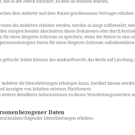
 wie es der Zweck erfordert, zu dem sie erhoben wurden.
schen dem Anbieter und dem Nutzer geschlossenen Vertrages erhoben we
ssen des Anbieters erhoben werden, werden so lange aufbewahrt, wie e
in den entsprechenden Abschnitten dieses Dokuments oder durch Kont
 für einen längeren Zeitraum zu speichern, wenn der Nutzer in eine solc
, personenbezogene Daten für einen längeren Zeitraum aufzubewahren, w
gelöscht. Daher können das Auskunftsrecht, das Recht auf Löschung, d
Anbieter die Dienstleistungen erbringen kann. Darüber hinaus werden
nd Anzeigen von Inhalten externer Plattformen.
weitere detaillierte Informationen zu diesen Verarbeitungszwecken 
ersonenbezogener Daten
ruchnahme folgender Dienstleistungen erhoben: